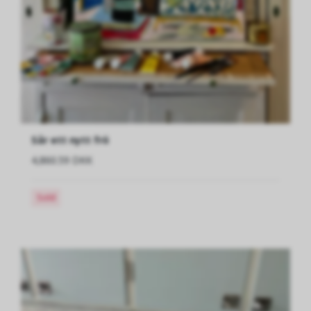
Sår ett nytt frö
4,860.59 DKK
Sold