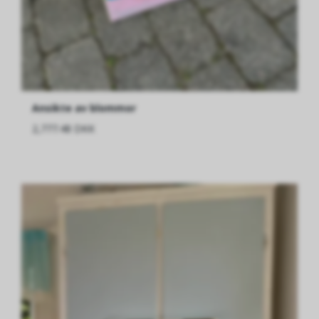
Ansikte av blommor
2,777.48 DKK