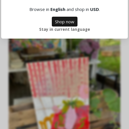
Solstickan
9,026.81 DKK
Browse in
English
and shop in
USD
.
Shop now
Stay in current language