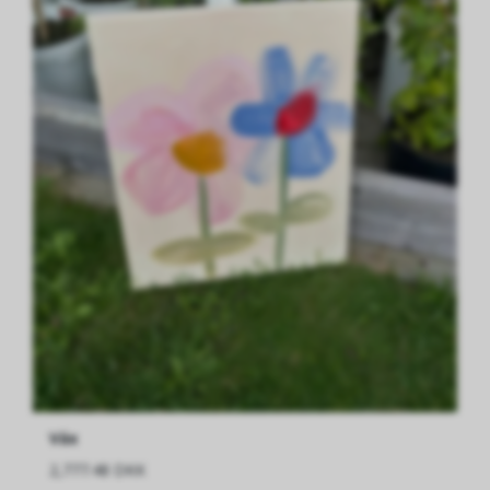
Väx
2,777.48 DKK