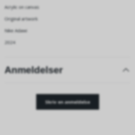
Acrylic on canvas
Original artwork
Nike Adawi
2024
Anmeldelser
Skriv en anmeldelse