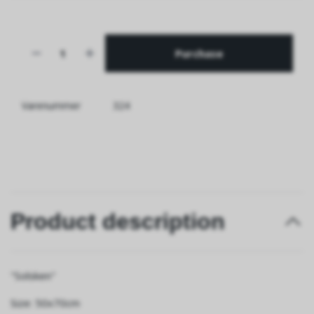
Purchase
Varenummer
324
Product description
"Solsken"
Size: 50x70cm