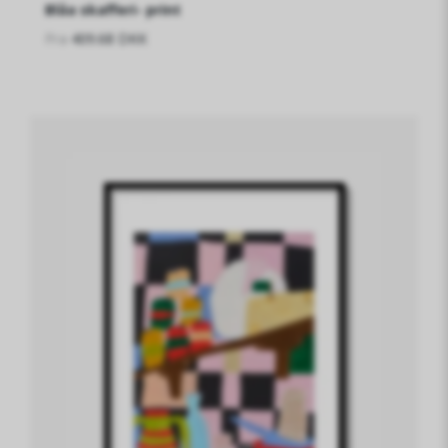
Blåa skafferi- print
Fra
409.68 DKK