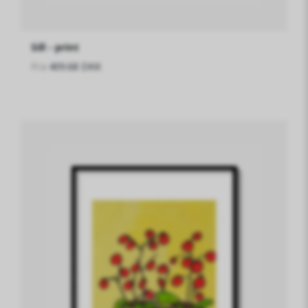
Sill - print
Fra
409.68 DKK