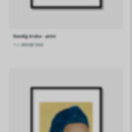
Randig kruka - print
Fra
409.68 DKK