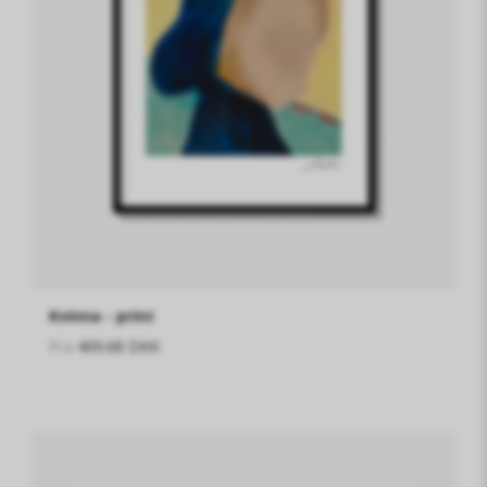
Kvinna - print
Fra
409.68 DKK