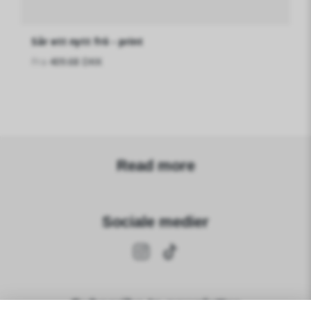
Sår ett nytt frö - print
Fra
409.68 DKK
Read more
Sociale medier
Subscribe to newsletter