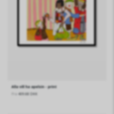
Alla vill ha apelsin - print
Fra
409.68 DKK