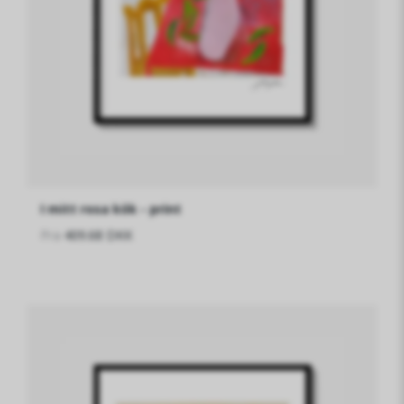
I mitt rosa kök - print
Fra
409.68 DKK