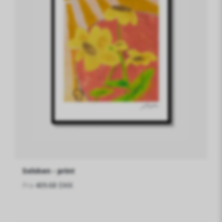
Solsken - print
Fra
409.68 DKK