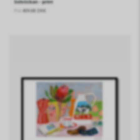
Solstickan - print
Fra
409.68 DKK