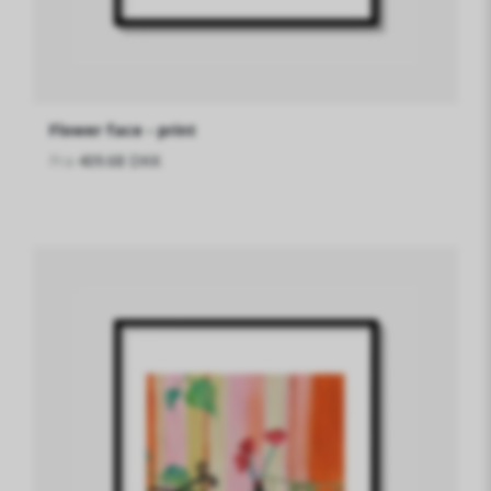
Flower face - print
Fra
409.68 DKK