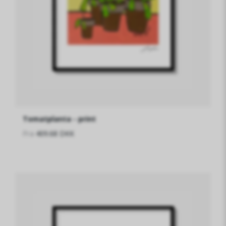
Tomatplanta - print
Fra
409.68 DKK