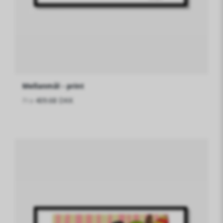
Mellanmål - print
Fra
409.68 DKK