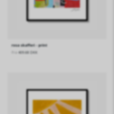
rosa skafferi - print
Fra
409.68 DKK