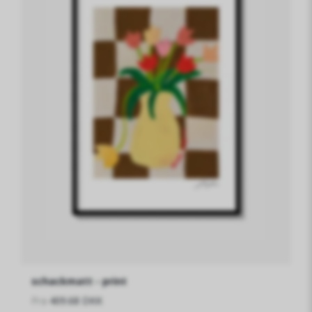
schackmatt - print
Fra
409.68 DKK