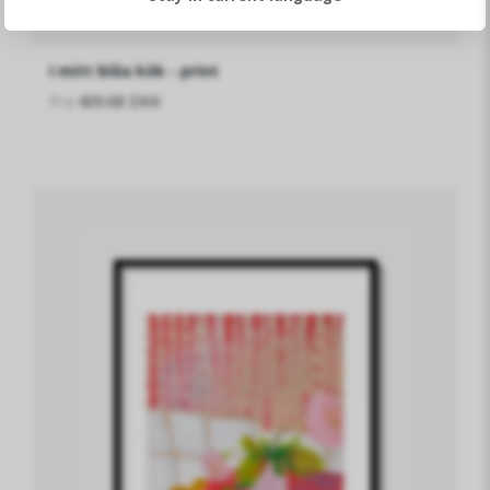
I mitt blåa kök - print
Fra
409.68 DKK