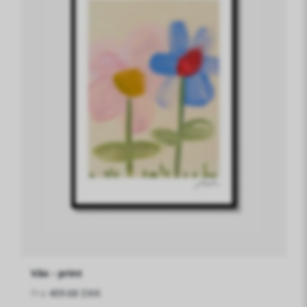
Väx - print
Fra
409.68 DKK