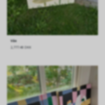
Väx
2,777.48 DKK