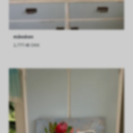
månsken
2,777.48 DKK