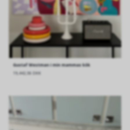
Gustaf Westman i min mammas kök
19,442.36 DKK