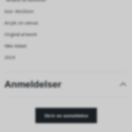
Size: 40x50cm
Acrylic on canvas
Original artwork
Nike Adawi
2024
Anmeldelser
Skriv en anmeldelse