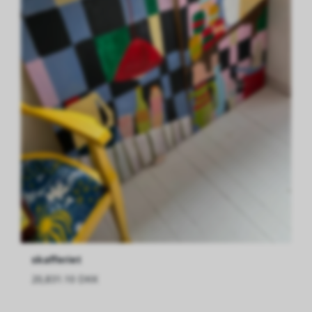
skafferiet
20,831.10 DKK