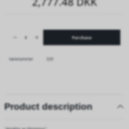
2,777.48 DKK
Purchase
Varenummer
329
Product description
"Ansikte av blommor"