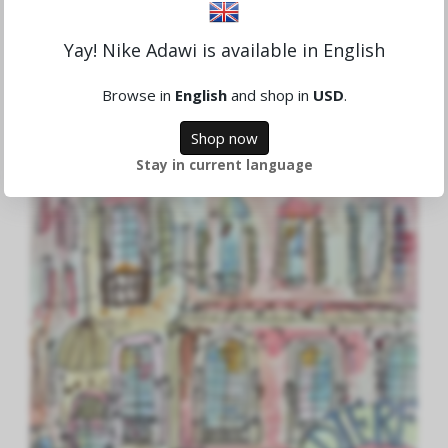
Harmony
Yay! Nike Adawi is available in English
11,109.92 DKK
Browse in
English
and shop in
USD
.
Sold
Shop now
Stay in current language