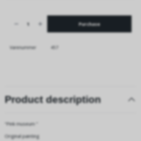
Purchase
Varenummer
457
Product description
“Pink museum ”
Original painting