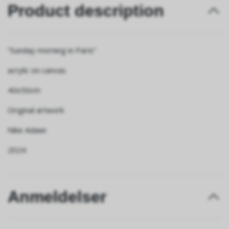
Product description
”Sunday morning in Paris”
acrylic on canvas
40x50cm
Original artwork
Nike Adawi
2024
Anmeldelser