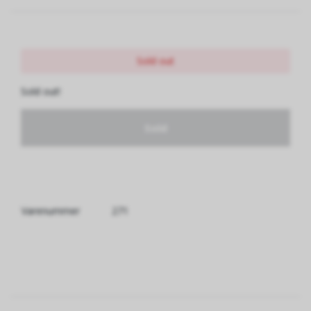
Sold out
Sold out!
Sold
Varenummer
271