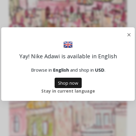
×
Cafe
Yay! Nike Adawi is available in English
4,513.41 DKK
Browse in
English
and shop in
USD
.
Sold
Shop now
Stay in current language