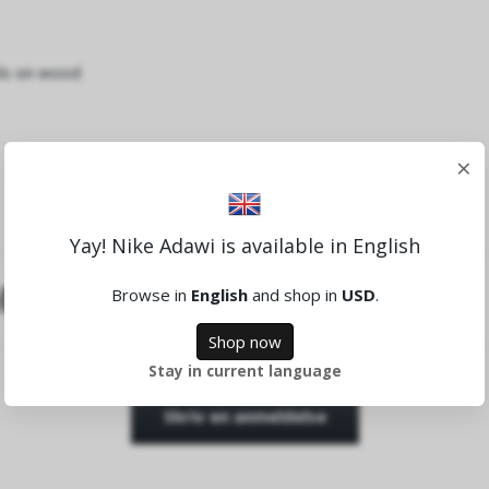
els on wood
×
Yay! Nike Adawi is available in English
lser
Browse in
English
and shop in
USD
.
Shop now
Stay in current language
Skriv en anmeldelse