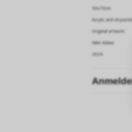
50x70cm
Acrylic and oil past
Original artwork
Nike Adawi
2024.
Anmelde