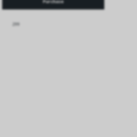
Purchase
299