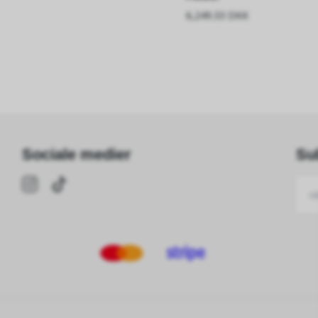
6,249.33 DKK
Sociale medier
Su