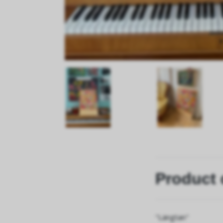
Product 
"Längtan"