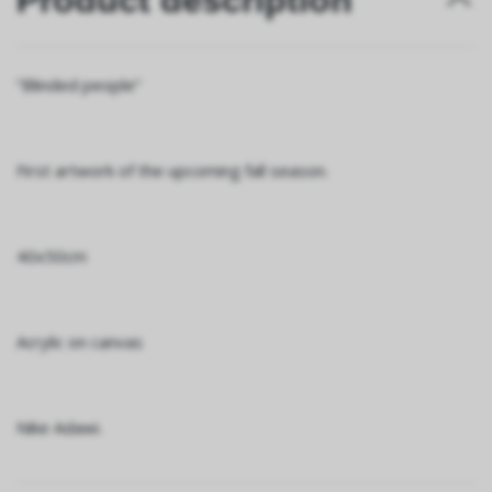
Product description
”Blinded people”
First artwork of the upcoming fall season.
40x50cm
Acrylic on canvas
Nike Adawi.