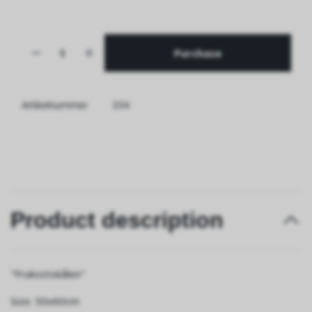
Purchase
Artikelnummer
334
Product description
"Frukostskålen"
Size: 50x60cm