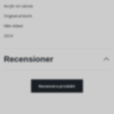
Acrylic on canvas
Original artwork
Nike Adawi
2024
Recensioner
Recensera produkt