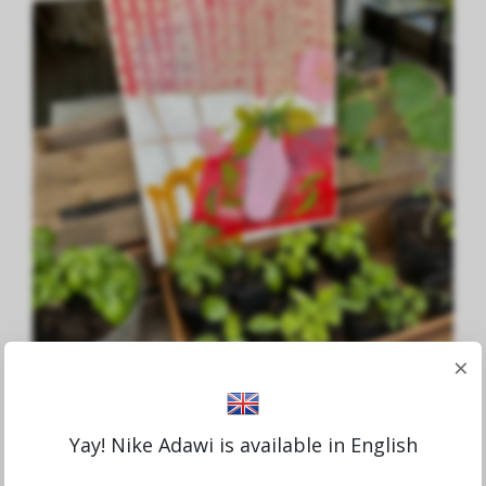
×
I mitt rosa kök
Yay! Nike Adawi is available in English
12,975.48 SEK